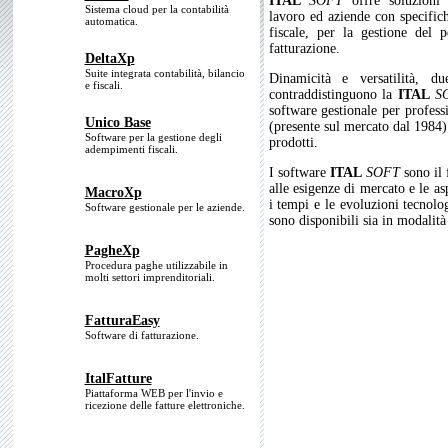
ITAL
SOFT
offre soluzioni 
Sistema cloud per la contabilità
lavoro ed aziende con specifiche
automatica.
fiscale, per la gestione del 
fatturazione.
DeltaXp
Suite integrata contabilità, bilancio
Dinamicità e versatilità, du
e fiscali.
contraddistinguono la
ITAL
S
software gestionale per professi
Unico Base
(presente sul mercato dal 1984) 
Software per la gestione degli
prodotti.
adempimenti fiscali.
I software
ITAL
SOFT
sono il 
alle esigenze di mercato e le as
MacroXp
i tempi e le evoluzioni tecnolog
Software gestionale per le aziende.
sono disponibili sia in modalit
PagheXp
Procedura paghe utilizzabile in
molti settori imprenditoriali.
FatturaEasy
Software di fatturazione.
ItalFatture
Piattaforma WEB per l'invio e
ricezione delle fatture elettroniche.